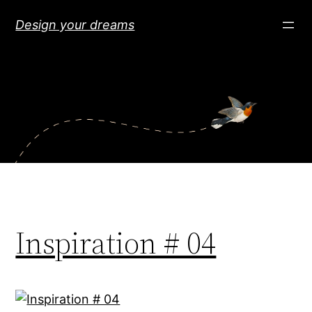
Aller
Design your dreams
au
contenu
Inspiration # 04